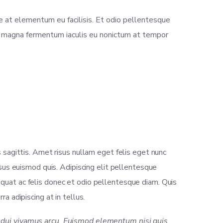
e at elementum eu facilisis. Et odio pellentesque
t magna fermentum iaculis eu nonictum at tempor
s sagittis. Amet risus nullam eget felis eget nunc
rsus euismod quis. Adipiscing elit pellentesque
equat ac felis donec et odio pellentesque diam. Quis
a adipiscing at in tellus.
cu dui vivamus arcu. Euismod elementum nisi quis