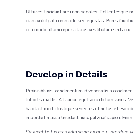
Ultrices tincidunt arcu non sodales. Pellentesque 
diam volutpat commodo sed egestas. Purus faucibus 
commodo ullamcorper a lacus vestibulum sed arcu.
Develop in Details
Proin nibh nisl condimentum id venenatis a condimentu
lobortis mattis. At augue eget arcu dictum varius. Vi
habitant morbi tristique senectus et netus et. Fauci
imperdiet massa tincidunt nunc pulvinar sapien. Enim e
Sit amet tellus cras adipiscing enim eu. Interdum 