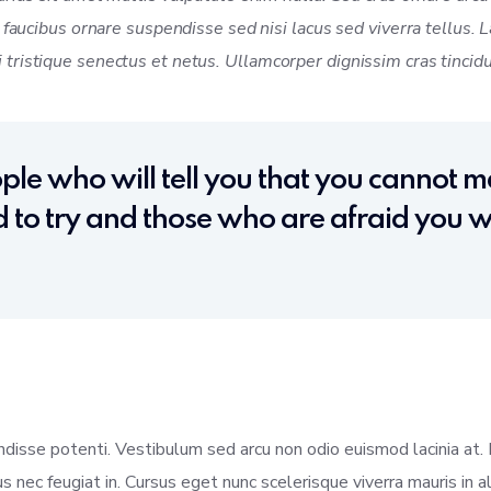
s faucibus ornare suspendisse sed nisi lacus sed viverra tellus. 
tristique senectus et netus. Ullamcorper dignissim cras tincidu
le who will tell you that you cannot ma
 to try and those who are afraid you wi
ndisse potenti. Vestibulum sed arcu non odio euismod lacinia at.
isus nec feugiat in. Cursus eget nunc scelerisque viverra mauris in