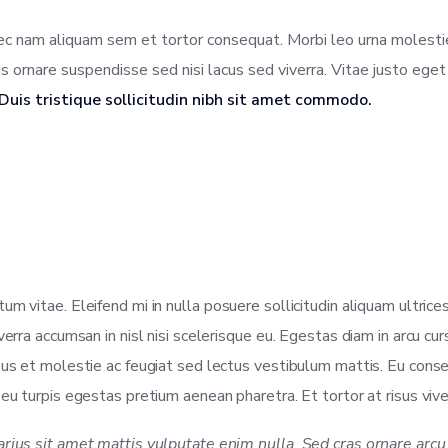
nec nam aliquam sem et tortor consequat. Morbi leo urna molesti
ornare suspendisse sed nisi lacus sed viverra. Vitae justo ege
Duis tristique sollicitudin nibh sit amet commodo.
m vitae. Eleifend mi in nulla posuere sollicitudin aliquam ultrice
verra accumsan in nisl nisi scelerisque eu. Egestas diam in arcu cu
bus et molestie ac feugiat sed lectus vestibulum mattis. Eu cons
u turpis egestas pretium aenean pharetra. Et tortor at risus viverr
varius sit amet mattis vulputate enim nulla. Sed cras ornare ar